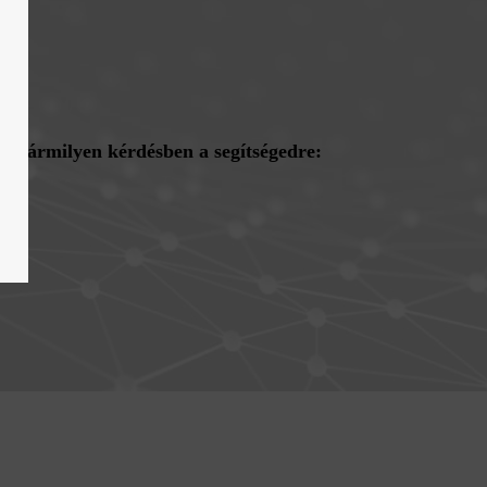
ll bármilyen kérdésben a segítségedre: