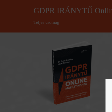
GDPR IRÁNYTŰ Online
Teljes csomag