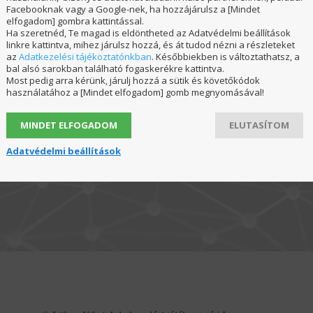
Facebooknak vagy a Google-nek, ha hozzájárulsz a [Mindet
elfogadom] gombra kattintással.
Ha szeretnéd, Te magad is eldöntheted az Adatvédelmi beállítások
linkre kattintva, mihez járulsz hozzá, és át tudod nézni a részleteket
az
Adatkezelési tájékoztatónkban
. Későbbiekben is változtathatsz, a
bal alsó sarokban található fogaskerékre kattintva.
Most pedig arra kérünk, járulj hozzá a sütik és követőkódok
használatához a [Mindet elfogadom] gomb megnyomásával!
Ügyfélszolgálatunk a következő elérhetőségeken á
Telefon: +36 30 179 9008
MINDET ELFOGADOM
ELUTASÍTOM
e-mail:
info@liftup.hu
Adatvédelmi beállítások