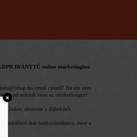
 a GDPR IRÁNYTŰ online marketinghez
info@liftup.hu
email címről! Ha ezt nem
gy jelezd nekünk ezen az elérhetőségen!
s a linket, ahonnan a díjbekérőt
grendelésed árát bankszámlánkra, mert a