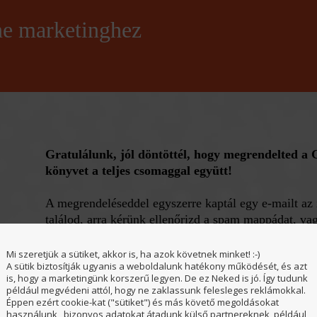
 marketinghez
Gratulálunk, jól döntöttél, hogy megrendelted
könyvet a teljes csomaggal együtt!
A megrendeléseddel egyszerre kaptál egy e-mailt az
találod, arra kérünk ellenőrizd a spam mappádat, va
Levelünkben megtalálod a megrendelésed részleteit é
Mi szeretjük a sütiket, akkor is, ha azok követnek minket! :-)
A sütik biztosítják ugyanis a weboldalunk hatékony működését, és azt
letöltheted.
is, hogy a marketingünk korszerű legyen. De ez Neked is jó. Így tudunk
Arra kérünk, hogy 3 munkanapon belül utald el a me
például megvédeni attól, hogy ne zaklassunk felesleges reklámokkal.
jelentkezésed csak így tekintjük véglegesnek.
Éppen ezért cookie-kat ("sütiket") és más követő megoldásokat
használunk, bizonyos adatokat átadunk külső partnereknek, például