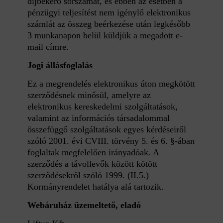
díjbekérő sorszámát, és ebben az esetben a
pénzügyi teljesítést nem igénylő elektronikus
számlát az összeg beérkezése után legkésőbb
3 munkanapon belül küldjük a megadott e-
mail címre.
Jogi állásfoglalás
Ez a megrendelés elektronikus úton megkötött
szerződésnek minősül, amelyre az
elektronikus kereskedelmi szolgáltatások,
valamint az információs társadalommal
összefüggő szolgáltatások egyes kérdéseiről
szóló 2001. évi CVIII. törvény 5. és 6. §-ában
foglaltak megfelelően irányadóak. A
szerződés a távollevők között kötött
szerződésekről szóló 1999. (II.5.)
Kormányrendelet hatálya alá tartozik.
Webáruház üzemeltető, eladó