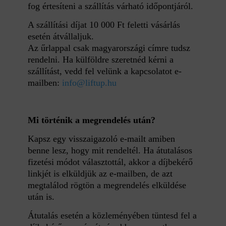
fog értesíteni a szállítás várható időpontjáról.
A szállítási díjat 10 000 Ft feletti vásárlás
esetén átvállaljuk.
Az űrlappal csak magyarországi címre tudsz
rendelni. Ha külföldre szeretnéd kérni a
szállítást, vedd fel velünk a kapcsolatot e-
mailben:
info@liftup.hu
Mi történik a megrendelés után?
Kapsz egy visszaigazoló e-mailt amiben
benne lesz, hogy mit rendeltél. Ha átutalásos
fizetési módot választottál, akkor a díjbekérő
linkjét is elküldjük az e-mailben, de azt
megtalálod rögtön a megrendelés elküldése
után is.
Átutalás esetén a közleményében tüntesd fel a