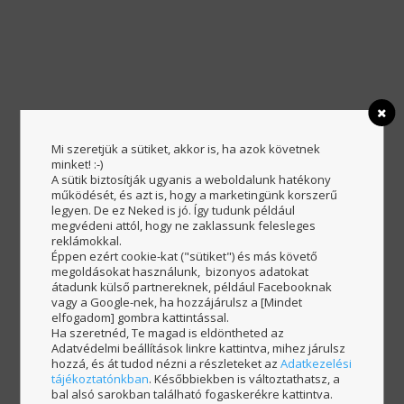
Mi szeretjük a sütiket, akkor is, ha azok követnek
minket! :-)
A sütik biztosítják ugyanis a weboldalunk hatékony
működését, és azt is, hogy a marketingünk korszerű
legyen. De ez Neked is jó. Így tudunk például
megvédeni attól, hogy ne zaklassunk felesleges
reklámokkal.
Éppen ezért cookie-kat ("sütiket") és más követő
megoldásokat használunk, bizonyos adatokat
átadunk külső partnereknek, például Facebooknak
vagy a Google-nek, ha hozzájárulsz a [Mindet
elfogadom] gombra kattintással.
Ha szeretnéd, Te magad is eldöntheted az
Adatvédelmi beállítások linkre kattintva, mihez járulsz
Hogyan kapod meg a
hozzá, és át tudod nézni a részleteket az
Adatkezelési
tájékoztatónkban
. Későbbiekben is változtathatsz, a
videótréninget?
bal alsó sarokban található fogaskerékre kattintva.