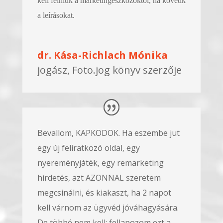
kell félniük a marketingeszközöktől, ha követik
a leírásokat.
dr. Kása-Richlach Mónika
jogász, Foto.jog könyv szerzője
Bevallom, KAPKODOK. Ha eszembe jut
egy új feliratkozó oldal, egy
nyereményjáték, egy remarketing
hirdetés, azt AZONNAL szeretem
megcsinálni, és kiakaszt, ha 2 napot
kell várnom az ügyvéd jóváhagyására.
De többé nem kell: fellapozom ezt a