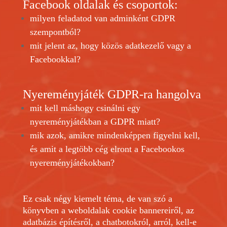
Facebook oldalak és csoportok:
milyen feladatod van adminként GDPR
szempontból?
mit jelent az, hogy közös adatkezelő vagy a
Facebookkal?
Nyereményjáték GDPR-ra hangolva
mit kell máshogy csinálni egy
nyereményjátékban a GDPR miatt?
mik azok, amikre mindenképpen figyelni kell,
és amit a legtöbb cég elront a Facebookos
nyereményjátékokban?
Ez csak négy kiemelt téma, de van szó a
könyvben a weboldalak cookie bannereiről, az
adatbázis építésről, a
chatbotokról
, arról, kell-e