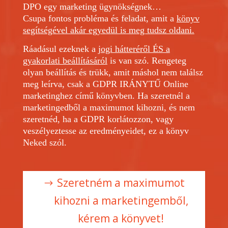
DPO egy marketing ügynökségnek…
Csupa fontos probléma és feladat, amit a
könyv
segítségével akár egyedül is meg tudsz oldani.
Ráadásul ezeknek a
jogi hátteréről ÉS a
gyakorlati beállításáról
is van szó. Rengeteg
olyan beállítás és trükk, amit máshol nem találsz
meg leírva, csak a GDPR IRÁNYTŰ Online
marketinghez című könyvben. Ha szeretnél a
marketingedből a maximumot kihozni, és nem
szeretnéd, ha a GDPR korlátozzon, vagy
veszélyeztesse az eredményeidet, ez a könyv
Neked szól.
Szeretném a maximumot
kihozni a marketingemből,
kérem a könyvet!