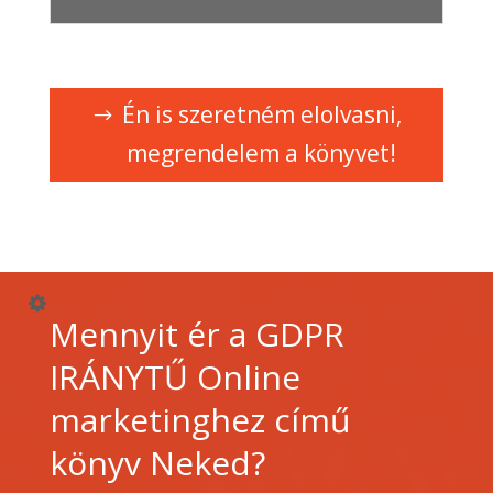
Én is szeretném elolvasni,
megrendelem a könyvet!
Mennyit ér a GDPR
IRÁNYTŰ Online
marketinghez című
könyv Neked?