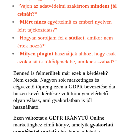
“Vajon az adatvédelmi szakértőm
mindent jól
csinált?
“
“
Miért nincs
egyértelmű és emberi nyelven
leírt tájékoztatás?”
“Hogyan soroljam fel a
sütiket
, amikor nem
értek hozzá?”
“
Milyen plugint
használjak ahhoz, hogy csak
azok a sütik töltődjenek be, amiknek szabad?”
Benned is felmerültek már ezek a kérdések?
Nem csoda. Nagyon sok marketinges és
cégvezető töpreng ezen a GDPR bevezetése óta,
hiszen kevés kérdésre volt könnyen elérhető
olyan válasz, ami gyakorlatban is jól
használható.
Ezen változtat a GDPR IRÁNYTŰ Online
marketinghez című könyv, amelyik
gyakorlati
szemlélettel mutatja be
, hogyan lehet a