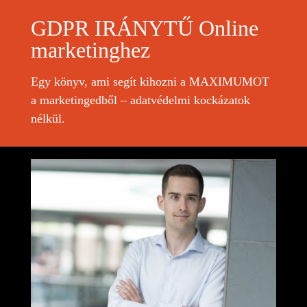
GDPR IRÁNYTŰ Online
marketinghez
Egy könyv, ami segít kihozni a MAXIMUMOT
a marketingedből – adatvédelmi kockázatok
nélkül.