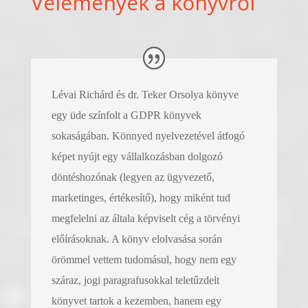
Vélemények a könyvről
Lévai Richárd és dr. Teker Orsolya könyve
egy üde színfolt a GDPR könyvek
sokaságában. Könnyed nyelvezetével átfogó
képet nyújt egy vállalkozásban dolgozó
döntéshozónak (legyen az ügyvezető,
marketinges, értékesítő), hogy miként tud
megfelelni az általa képviselt cég a törvényi
előírásoknak. A könyv elolvasása során
örömmel vettem tudomásul, hogy nem egy
száraz, jogi paragrafusokkal teletűzdelt
könyvet tartok a kezemben, hanem egy