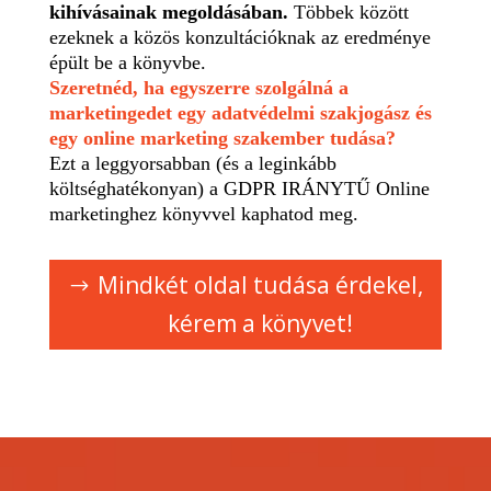
kihívásainak megoldásában.
Többek között
ezeknek a közös konzultációknak az eredménye
épült be a könyvbe.
Szeretnéd, ha egyszerre szolgálná a
marketingedet egy adatvédelmi szakjogász és
egy online marketing szakember tudása?
Ezt a leggyorsabban (és a leginkább
költséghatékonyan) a GDPR IRÁNYTŰ Online
marketinghez könyvvel kaphatod meg.
Mindkét oldal tudása érdekel,
kérem a könyvet!