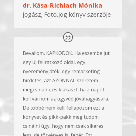
dr. Kása-Richlach Mónika
jogász, Foto.jog könyv szerzője
Bevallom, KAPKODOK. Ha eszembe jut
egy új feliratkozó oldal, egy
nyereményjáték, egy remarketing
hirdetés, azt AZONNAL szeretem
megcsinálni, és kiakaszt, ha 2 napot
kell várnom az ügyvéd jóváhagyására.
De többé nem kell: fellapozom ezt a
könyvet és pikk-pakk meg tudom
csinálni úgy, hogy nem csak sikeres
lesz, de törvényes is, fehér. Ezt