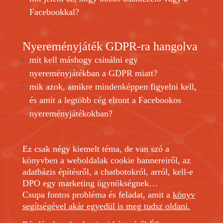
Facebookkal?
Nyereményjáték GDPR-ra hangolva
mit kell máshogy csinálni egy
nyereményjátékban a GDPR miatt?
mik azok, amikre mindenképpen figyelni kell,
és amit a legtöbb cég elront a Facebookos
nyereményjátékokban?
Ez csak négy kiemelt téma, de van szó a
könyvben a weboldalak cookie bannereiről, az
adatbázis építésről, a
chatbotokról
, arról, kell-e
DPO egy marketing ügynökségnek…
Csupa fontos probléma és feladat, amit a
könyv
segítségével akár egyedül is meg tudsz oldani.