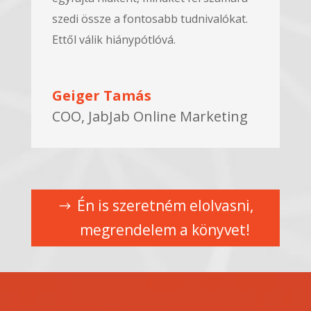
szedi össze a fontosabb tudnivalókat.
Ettől válik hiánypótlóvá.
Geiger Tamás
COO, JabJab Online Marketing
Én is szeretném elolvasni,
megrendelem a könyvet!