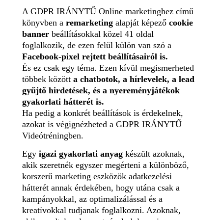
A GDPR IRÁNYTŰ Online marketinghez című
könyvben a
remarketing
alapját képező
cookie
banner
beállításokkal közel 41 oldal
foglalkozik, de ezen felül külön van szó a
Facebook-pixel rejtett beállításairól is.
És ez csak egy téma. Ezen kívül megismerheted
többek között
a chatbotok, a hírlevelek, a lead
gyűjtő hirdetések, és a nyereményjátékok
gyakorlati hátterét is.
Ha pedig a konkrét beállítások is érdekelnek,
azokat is végignézheted a GDPR IRÁNYTŰ
Videótréningben.
Egy
igazi gyakorlati anyag
készült azoknak,
akik szeretnék egyszer megérteni a különböző,
korszerű marketing eszközök adatkezelési
hátterét annak érdekében, hogy utána csak a
kampányokkal, az optimalizálással és a
kreatívokkal tudjanak foglalkozni. Azoknak,