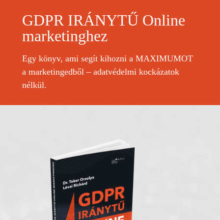
GDPR IRÁNYTŰ Online
marketinghez
Egy könyv, ami segít kihozni a MAXIMUMOT
a marketingedből – adatvédelmi kockázatok
nélkül.