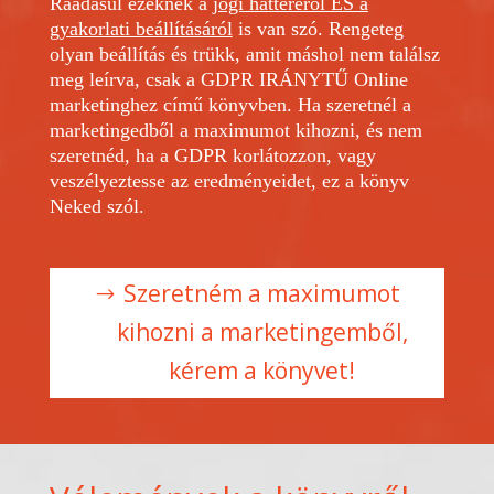
Ráadásul ezeknek a
jogi hátteréről ÉS a
gyakorlati beállításáról
is van szó. Rengeteg
olyan beállítás és trükk, amit máshol nem találsz
meg leírva, csak a GDPR IRÁNYTŰ Online
marketinghez című könyvben. Ha szeretnél a
marketingedből a maximumot kihozni, és nem
szeretnéd, ha a GDPR korlátozzon, vagy
veszélyeztesse az eredményeidet, ez a könyv
Neked szól.
Szeretném a maximumot
kihozni a marketingemből,
kérem a könyvet!