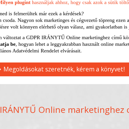
Milyen plugint
használjak ahhoz, hogy csak azok a sütik tölt
ned is felmerültek már ezek a kérdések?
 csoda. Nagyon sok marketinges és cégvezető töpreng ezen a
ésre volt könnyen elérhető olyan válasz, ami gyakorlatban is 
n változtat a GDPR IRÁNYTŰ Online marketinghez című kö
atja be
, hogyan lehet a leggyakrabban használt online mark
alános Adatvédelmi Rendelet elvárásait.
Megoldásokat szeretnék, kérem a könyvet!
 IRÁNYTŰ Online marketinghez 