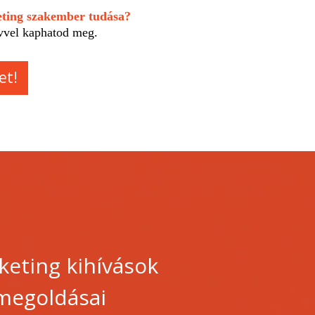
keting szakember tudása?
vvel kaphatod meg.
et!
keting kihívások
megoldásai