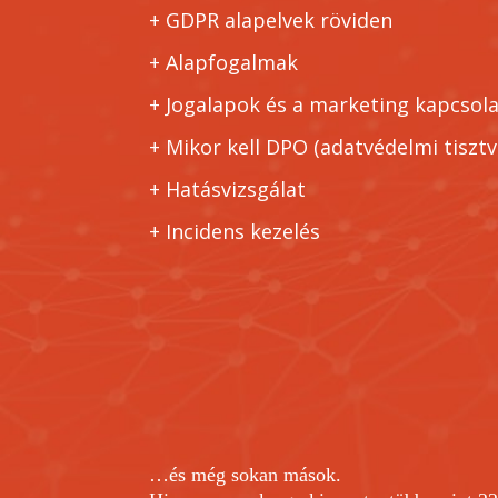
+ GDPR alapelvek röviden
+
Alapfogalmak
+
Jogalapok és a marketing kapcsol
+
Mikor kell DPO (adatvédelmi tisztv
+
Hatásvizsgálat
+
Incidens kezelés
…és még sokan mások.