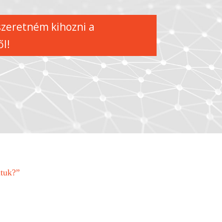
zeretném kihozni a
l!
ltuk?”