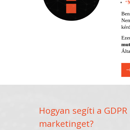
“
Ben
Nem
kérd
Eze
mut
Ált
Hogyan segíti a GDPR
marketinget?