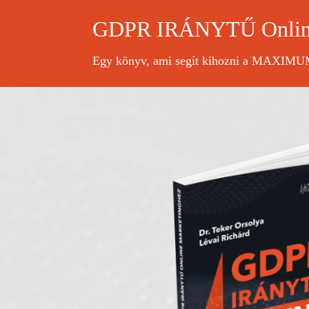
GDPR IRÁNYTŰ Online
Egy könyv, ami segít kihozni a MAXIMUM