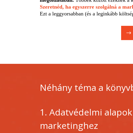
Szeretnéd, ha egyszerre szolgálná a ma
Ezt a leggyorsabban (és a leginkább kö
Néhány téma a könyv
1. Adatvédelmi alapok
marketinghez