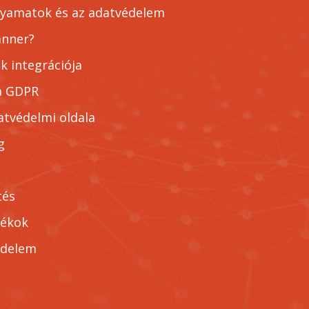
lyamatok és az adatvédelem
anner?
k integrációja
 a GDPR
atvédelmi oldala
ng
tés
tékok
édelem