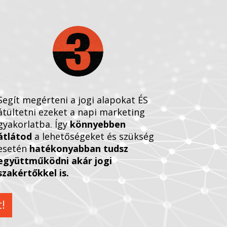
Segít megérteni a jogi alapokat ÉS
átültetni ezeket a napi marketing
gyakorlatba. Így
könnyebben
átlátod
a lehetőségeket és szükség
esetén
hatékonyabban tudsz
együttműködni akár jogi
szakértőkkel is
.
!