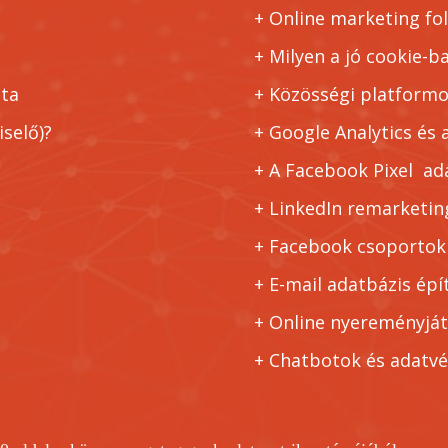
+ Online marketing fo
+ Milyen a jó cookie-b
ata
+ Közösségi platformo
iselő)?
+ Google Analytics és
+ A Facebook Pixel ad
+ LinkedIn remarketi
+ Facebook csoportok
+ E-mail adatbázis épí
+ Online nyereményjá
+ Chatbotok és adatv