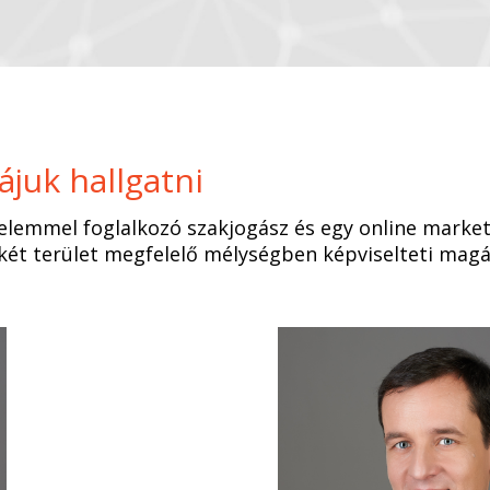
juk hallgatni
delemmel foglalkozó szakjogász és egy online mark
két terület megfelelő mélységben képviselteti magá