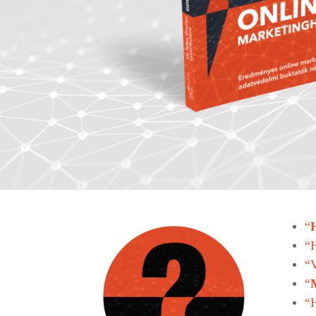
“
“
“V
“
“H