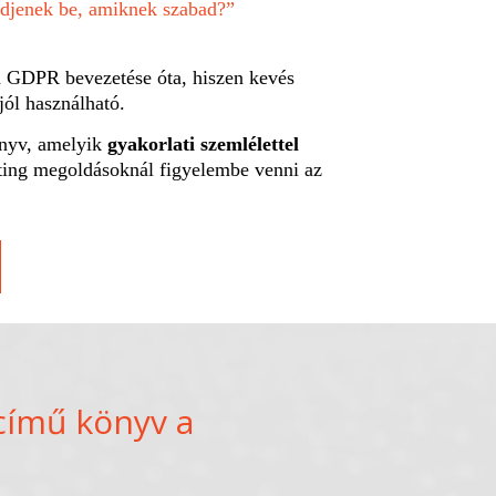
ődjenek be, amiknek szabad?”
 GDPR bevezetése óta, hiszen kevés
jól használható.
nyv, amelyik
gyakorlati szemlélettel
eting megoldásoknál figyelembe venni az
című könyv a