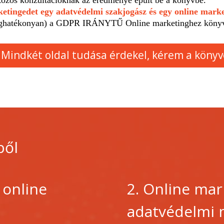
rketingedet egy adatvédelmi szakjogász és egy online mar
ltséghatékonyan) a GDPR IRÁNYTŰ Online marketinghez köny
Mindkét oldal tudása érdekel, kérem a könyv
ből
 online
2. Online mar
adatvédelmi 