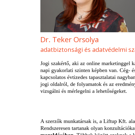
Dr. Teker Orsolya
adatbiztonsági és adatvédelmi s
Jogi szakértő, aki az online marketinggel k
napi gyakorlati szinten képben van. Cég- 
kapcsolatos évtizedes tapasztalatai nagyba
jogi oldalról, de folyamatok és az eredmény
vizsgálni és mérlegelni a lehetőségeket.
A szerzők munkatársak is, a Liftup Kft. ala
Rendszeresen tartanak olyan konzultációka
megoldásában.
Többek között ezeknek a k