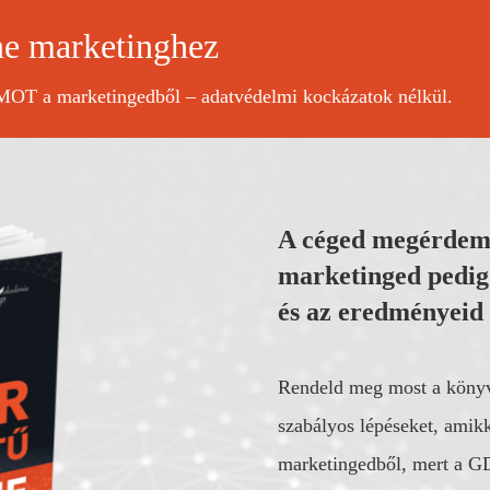
 marketinghez
OT a marketingedből – adatvédelmi kockázatok nélkül.
A céged megérdeml
marketinged pedig
és az eredményeid
Rendeld meg most a könyve
szabályos lépéseket, ami
marketingedből, mert a GD