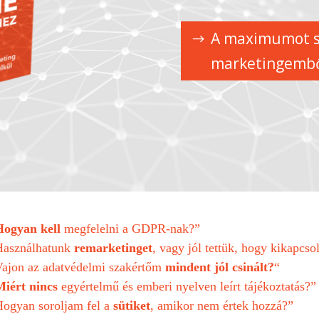
A maximumot s
marketingembő
Hogyan kell
megfelelni a GDPR-nak?”
Használhatunk
remarketinget
, vagy jól tettük, hogy kikapcso
ajon az adatvédelmi szakértőm
mindent jól csinált?
“
Miért nincs
egyértelmű és emberi nyelven leírt tájékoztatás?”
ogyan soroljam fel a
sütiket
, amikor nem értek hozzá?”