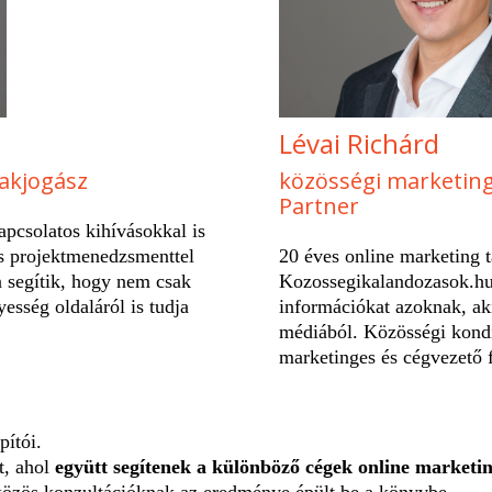
Lévai Richárd
zakjogász
közösségi marketing
Partner
apcsolatos kihívásokkal is
és projektmenedzsmenttel
20 éves online marketing t
n segítik, hogy nem csak
Kozossegikalandozasok.hu 
esség oldaláról is tudja
információkat azoknak, aki
médiából. Közösségi kond
marketinges és cégvezető fe
pítói.
t, ahol
együtt segítenek a különböző cégek online market
özös konzultációknak az eredménye épült be a könyvbe.