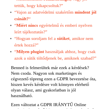
tettük, hogy kikapcsoltuk?”
“Vajon az adatvédelmi szakértőm
mindent jól
csinált?
“
“
Miért nincs
egyértelmű és emberi nyelven
leírt tájékoztatás?”
“Hogyan soroljam fel a
sütiket
, amikor nem
értek hozzá?”
“
Milyen plugint
használjak ahhoz, hogy csak
azok a sütik töltődjenek be, amiknek szabad?”
Benned is felmerültek már ezek a kérdések?
Nem csoda. Nagyon sok marketinges és
cégvezető töpreng ezen a GDPR bevezetése óta,
hiszen kevés kérdésre volt könnyen elérhető
olyan válasz, ami gyakorlatban is jól
használható.
Ezen változtat a GDPR IRÁNYTŰ Online