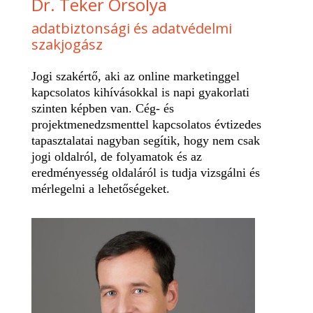
Dr. Teker Orsolya
adatbiztonsági és adatvédelmi
szakjogász
Jogi szakértő, aki az online marketinggel
kapcsolatos kihívásokkal is napi gyakorlati
szinten képben van. Cég- és
projektmenedzsmenttel kapcsolatos évtizedes
tapasztalatai nagyban segítik, hogy nem csak
jogi oldalról, de folyamatok és az
eredményesség oldaláról is tudja vizsgálni és
mérlegelni a lehetőségeket.