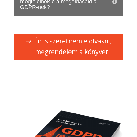
megfelelnek-e a megoldásaid a
GDPR-nek?
Én is szeretném elolvasni,
megrendelem a könyvet!