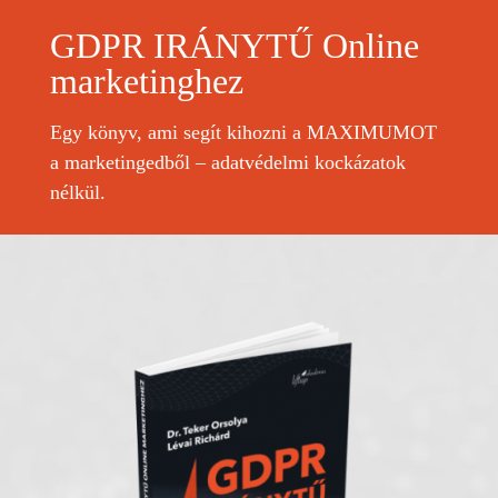
GDPR IRÁNYTŰ Online
marketinghez
Egy könyv, ami segít kihozni a MAXIMUMOT
a marketingedből – adatvédelmi kockázatok
nélkül.