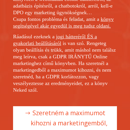
adatbázis építésről, a
chatbotokról
, arról, kell-e
DPO egy marketing ügynökségnek…
Csupa fontos probléma és feladat, amit a
könyv
segítségével akár egyedül is meg tudsz oldani.
Ráadásul ezeknek a
jogi hátteréről ÉS a
gyakorlati beállításáról
is van szó. Rengeteg
olyan beállítás és trükk, amit máshol nem találsz
meg leírva, csak a GDPR IRÁNYTŰ Online
marketinghez című könyvben. Ha szeretnél a
marketingedből a maximumot kihozni, és nem
szeretnéd, ha a GDPR korlátozzon, vagy
veszélyeztesse az eredményeidet, ez a könyv
Neked szól.
Szeretném a maximumot
kihozni a marketingemből,