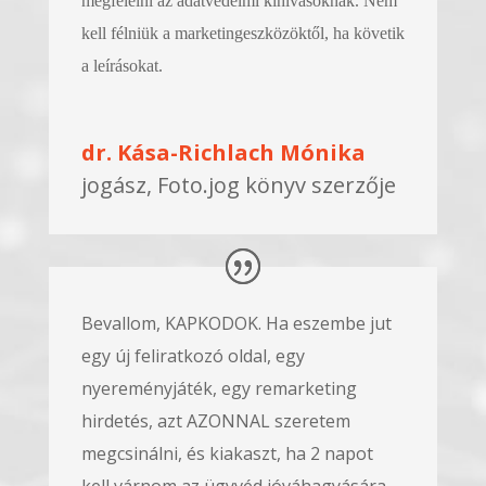
megfelelni az adatvédelmi kihívásoknak. Nem
kell félniük a marketingeszközöktől, ha követik
a leírásokat.
dr. Kása-Richlach Mónika
jogász, Foto.jog könyv szerzője
Bevallom, KAPKODOK. Ha eszembe jut
egy új feliratkozó oldal, egy
nyereményjáték, egy remarketing
hirdetés, azt AZONNAL szeretem
megcsinálni, és kiakaszt, ha 2 napot
kell várnom az ügyvéd jóváhagyására.